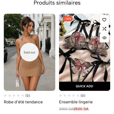
Produits similaires
-14%
Sold out
QUICK ADD
(0)
(0)
Robe d’été tendance
Ensemble lingerie
2900
DA
2500
DA