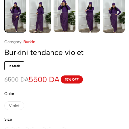
Category:
Burkini
Burkini tendance violet
In Stock
5500
DA
6500
DA
15% OFF
Color
Violet
Size