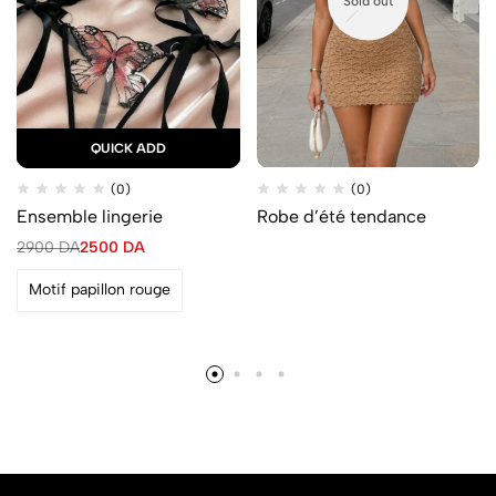
Sold out
QUICK ADD
(0)
(0)
Ensemble lingerie
Robe d’été tendance
2900
DA
2500
DA
Motif papillon rouge