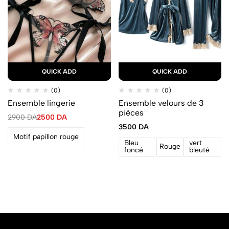
QUICK ADD
QUICK ADD
(0)
(0)
Ensemble lingerie
Ensemble velours de 3
pièces
2900
DA
2500
DA
3500
DA
Motif papillon rouge
Bleu
vert
Rouge
foncé
bleuté