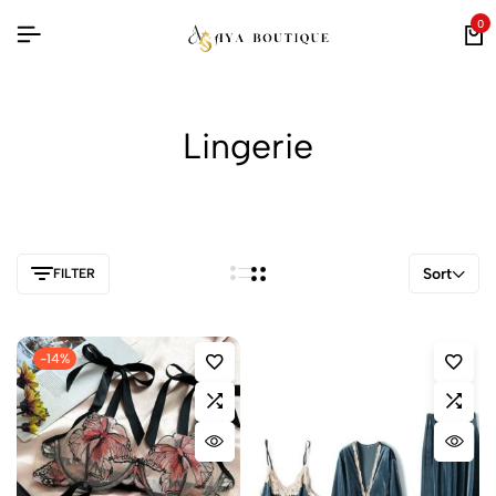
0
Lingerie
Sort
FILTER
-14%